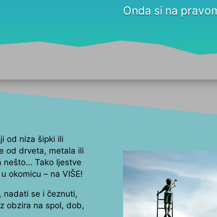
Onda si na pravom
i od niza šipki ili
 od drveta, metala ili
na nešto… Tako ljestve
 u okomicu – na VIŠE!
 nadati se i čeznuti,
ez obzira na spol, dob,