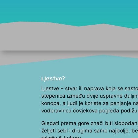
Ljestve?
Ljestve – stvar ili naprava koja se sastoj
stepenica između dvije uspravne duljine
konopa, a ljudi je koriste za penjanje 
vodoravnicu čovjekova pogleda podižu
Gledati prema gore znači biti slobodan,
željeti sebi i drugima samo najbolje, b
religiju ili kulturu…