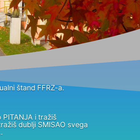
ualni štand FFRZ-a.
PITANJA i tražiš
ažiš dublji SMISAO svega
…