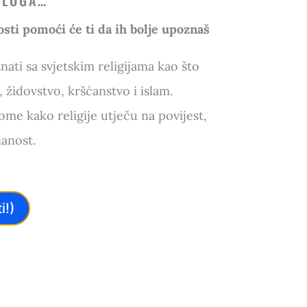
OLOGA…
osti pomoći će ti da ih bolje upoznaš
nati sa svjetskim religijama kao što
židovstvo, kršćanstvo i islam.
 tome kako religije utječu na povijest,
nanost.
i!)