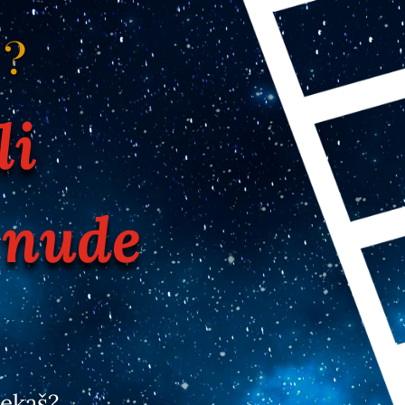
E?
li
 nude
čekaš?