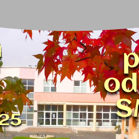
I
p
H
od
S
25