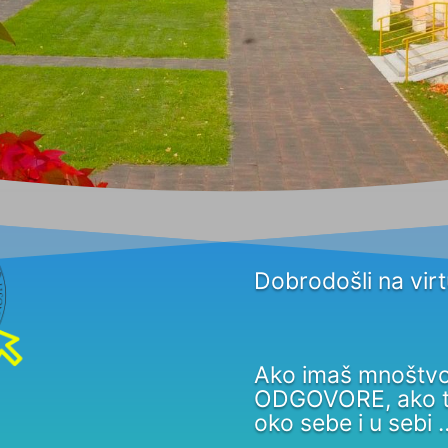
Dobrodošli na virt
Ako imaš mnoštvo 
ODGOVORE, ako tr
oko sebe i u sebi 