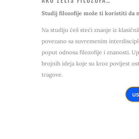
AKO ŽELIŠ FILOZOFA…
Studij filozofije može ti koristiti da 
Na studiju ćeš steći znanje iz klasični
povezano sa suvremenim interdiscip
poput odnosa filozofije i znanosti. U
brojnih ideja koje su kroz povijest ost
tragove.
us