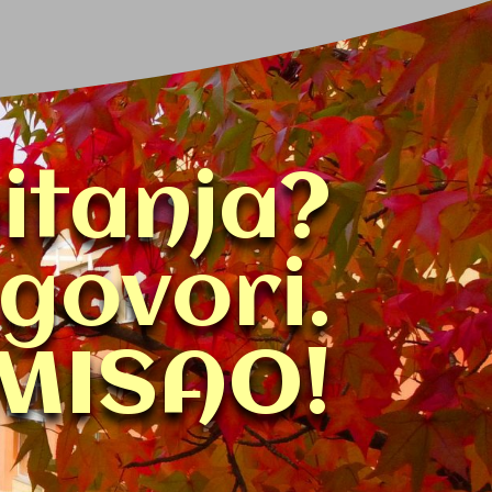
itanja?
govori.
MISAO!