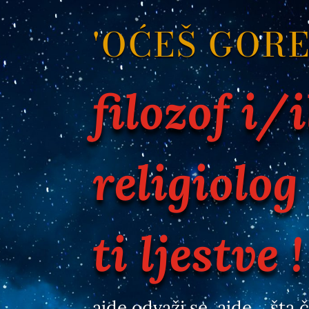
'OĆEŠ GOR
filozof i/i
religiolog
ti ljestve !
ajde odvaži se, ajde… šta 