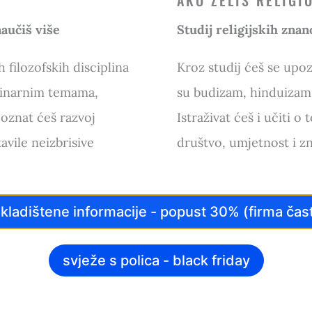
AKO ŽELIŠ RELIGI
naučiš više
Studij religijskih znan
h filozofskih disciplina
Kroz studij ćeš se upoz
linarnim temama,
su budizam, hinduizam, 
poznat ćeš razvoj
Istraživat ćeš i učiti o
avile neizbrisive
društvo, umjetnost i z
kladištene informacije - popust 30% (firma čast
svježe s polica - black friday