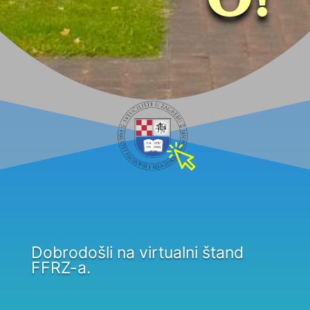
O!
Dobrodošli na virtualni štand
FFRZ-a.