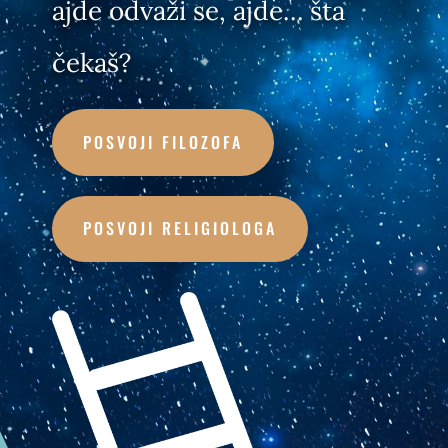
ajde odvaži se, ajde… šta
čekaš?
POSVOJI FILOZOFA
POSVOJI RELIGIOLOGA