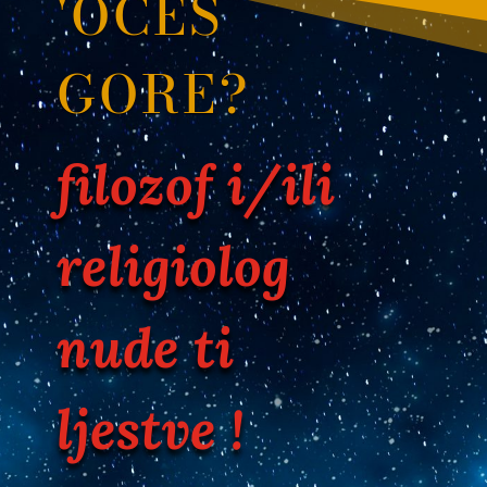
'OĆEŠ
GORE?
filozof i/ili
religiolog
nude ti
ljestve !