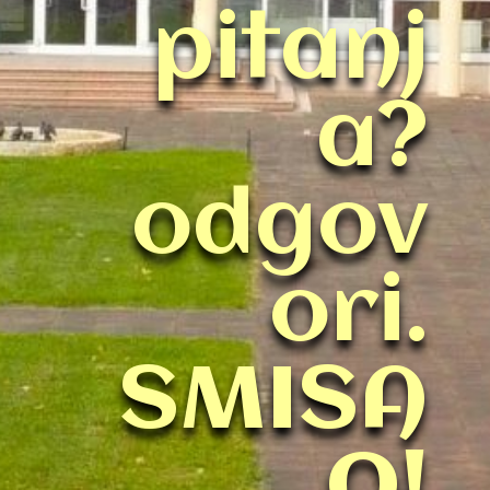
pitanj
a?
odgov
ori.
SMISA