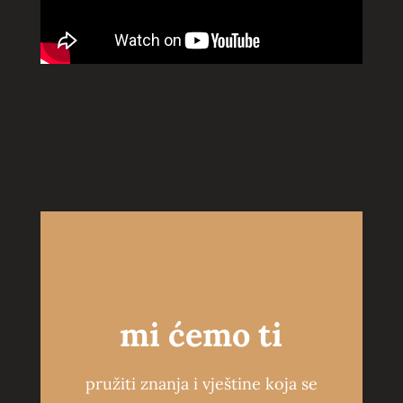
mi ćemo ti
pružiti znanja i vještine koja se