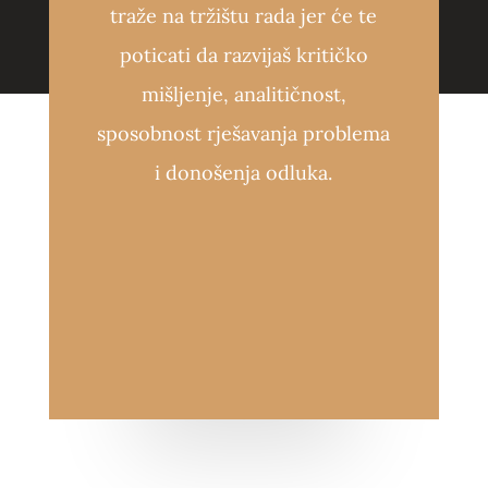
traže na tržištu rada jer će te
poticati da razvijaš kritičko
mišljenje, analitičnost,
sposobnost rješavanja problema
i donošenja odluka.