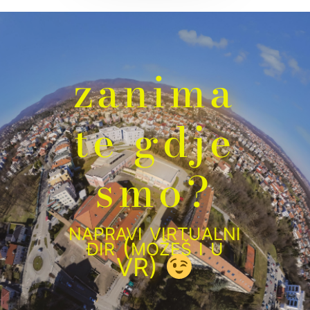
zanima
te gdje
smo?
napravi virtualni
đir (možeš i u
VR)