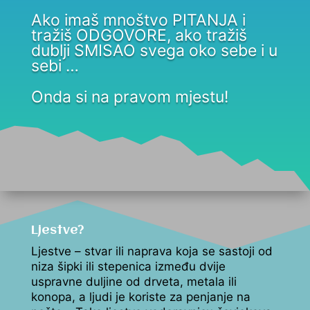
Ako imaš mnoštvo PITANJA i
tražiš ODGOVORE, ako tražiš
dublji SMISAO svega oko sebe i u
sebi …
Onda si na pravom mjestu!
Ljestve?
Ljestve – stvar ili naprava koja se sastoji od
niza šipki ili stepenica između dvije
uspravne duljine od drveta, metala ili
konopa, a ljudi je koriste za penjanje na