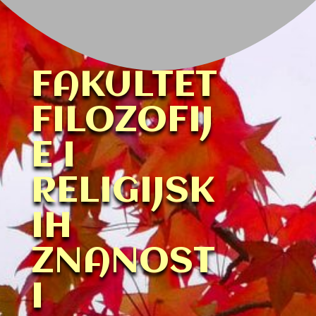
FAKULTET
FILOZOFIJ
E I
RELIGIJSK
IH
ZNANOST
I