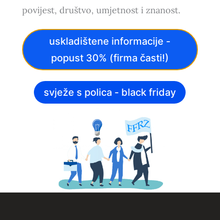
povijest, društvo, umjetnost i znanost.
uskladištene informacije -
popust 30% (firma časti!)
svježe s polica - black friday