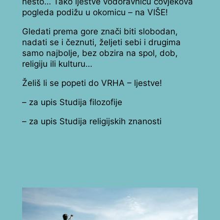
nešto… Tako ljestve vodoravnicu čovjekova
pogleda podižu u okomicu – na VIŠE!
Gledati prema gore znači biti slobodan,
nadati se i čeznuti, željeti sebi i drugima
samo najbolje, bez obzira na spol, dob,
religiju ili kulturu…
Želiš li se popeti do VRHA – ljestve!
– za upis Studija filozofije
– za upis Studija religijskih znanosti